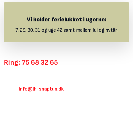
Vi holder ferielukket i ugerne:
​7, 29, 30, 31 og uge 42 samt mellem jul og nytår.
Ring: 75 68 32 65
Mandag - torsdag: 7.00 – 16.00
​Fredag: 7.00 - 14.00
Info@jh-snaptun.dk
E-mail:
JH Tømrer og Snedker A/S
Havnevej 14, 7130 Juelsminde
Klik her for rutevejledning
CVR: 19245780