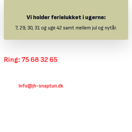
Vi holder ferielukket i ugerne:
​7, 29, 30, 31 og uge 42 samt mellem jul og nytår.
Ring: 75 68 32 65
Mandag - torsdag: 7.00 – 16.00
​Fredag: 7.00 - 14.00
Info@jh-snaptun.dk
E-mail:
JH Tømrer og Snedker A/S
Havnevej 14, 7130 Juelsminde
Klik her for rutevejledning
CVR: 19245780