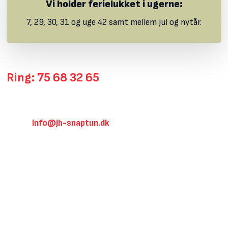
Vi holder ferielukket i ugerne:
​7, 29, 30, 31 og uge 42 samt mellem jul og nytår.
Ring: 75 68 32 65
Mandag - torsdag: 7.00 – 16.00
​Fredag: 7.00 - 14.00
Info@jh-snaptun.dk
E-mail:
JH Tømrer og Snedker A/S
Havnevej 14, 7130 Juelsminde
Klik her for rutevejledning
CVR: 19245780