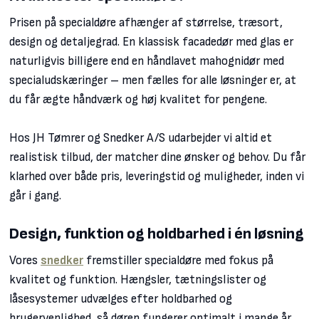
Prisen på specialdøre afhænger af størrelse, træsort,
design og detaljegrad. En klassisk facadedør med glas er
naturligvis billigere end en håndlavet mahognidør med
specialudskæringer – men fælles for alle løsninger er, at
du får ægte håndværk og høj kvalitet for pengene.
Hos JH Tømrer og Snedker A/S udarbejder vi altid et
realistisk tilbud, der matcher dine ønsker og behov. Du får
klarhed over både pris, leveringstid og muligheder, inden vi
går i gang.
Design, funktion og holdbarhed i én løsning
Vores
snedker
fremstiller specialdøre med fokus på
kvalitet og funktion. Hængsler, tætningslister og
låsesystemer udvælges efter holdbarhed og
brugervenlighed, så døren fungerer optimalt i mange år.